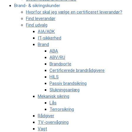
Brand- & sikringskunder
Hvorfor skal jeg vælge en certificeret leverandør?
Find leverandør
Find udvalg
AIA/ADK
IT-sikkerhed
Brand
ABA
ABV/RU
Brandporte
Certificerede brandrådgivere
HILS
Passiv brandsikring
Slukningsanlæg
Mekanisk sikring
Lås
Terrorsikring
Rådgiver
TV-overvågning
Vagt