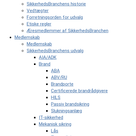
SikkerhedsBranchens historie
Vedtægter
Forretningsorden for udvalg
Etiske regler
Æresmedlemmer af SikkerhedsBranchen
Medlemskab
Medlemskab
SikkerhedsBranchens udvalg
AIA/ADK
Brand
ABA
ABV/RU
Brandporte
Certificerede brandrådgivere
HILS
Passiv brandsikring
Slukningsanlæg
IT-sikkerhed
Mekanisk sikring
Lås