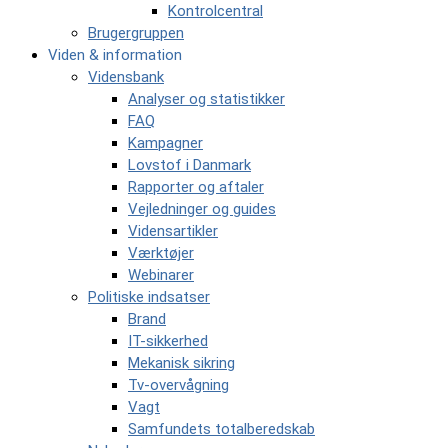
Kontrolcentral
Brugergruppen
Viden & information
Vidensbank
Analyser og statistikker
FAQ
Kampagner
Lovstof i Danmark
Rapporter og aftaler
Vejledninger og guides
Vidensartikler
Værktøjer
Webinarer
Politiske indsatser
Brand
IT-sikkerhed
Mekanisk sikring
Tv-overvågning
Vagt
Samfundets totalberedskab