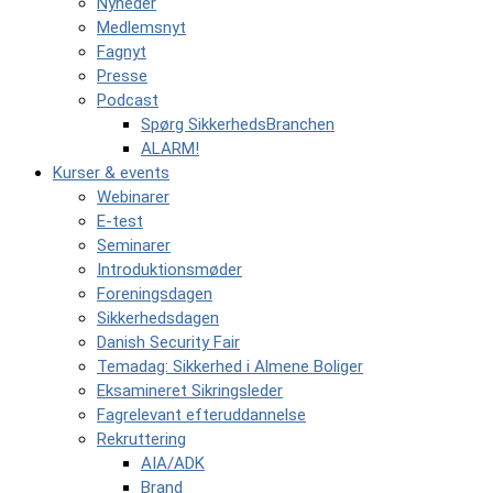
Nyheder
Medlemsnyt
Fagnyt
Presse
Podcast
Spørg SikkerhedsBranchen
ALARM!
Kurser & events
Webinarer
E-test
Seminarer
Introduktionsmøder
Foreningsdagen
Sikkerhedsdagen
Danish Security Fair
Temadag: Sikkerhed i Almene Boliger
Eksamineret Sikringsleder
Fagrelevant efteruddannelse
Rekruttering
AIA/ADK
Brand